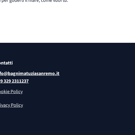
a per goderti il mare, come vuoi tu.
ntatti
nfo@bagnimatuziasanremo.it
9 329 2311237
okie Policy
ivacy Policy