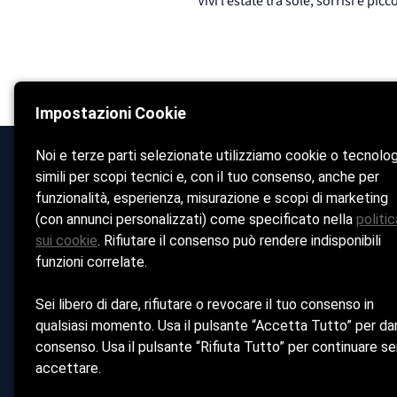
Vivi l’estate tra sole, sorrisi e p
Impostazioni Cookie
Noi e terze parti selezionate utilizziamo cookie o tecnolo
simili per scopi tecnici e, con il tuo consenso, anche per
Bagni Matuzia, Sanremo
funzionalità, esperienza, misurazione e scopi di marketing
Home
(con annunci personalizzati) come specificato nella
politic
sui cookie
. Rifiutare il consenso può rendere indisponibili
Spiaggia
funzioni correlate.
Ristorante & 
Pizzeria
Sei libero di dare, rifiutare o revocare il tuo consenso in
Il Bar
qualsiasi momento. Usa il pulsante “Accetta Tutto” per dar
consenso. Usa il pulsante “Rifiuta Tutto” per continuare s
Contatti
accettare.