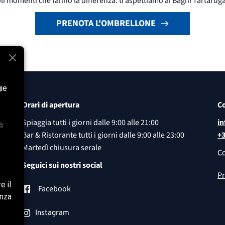
iccoli momenti che fanno la differenza: ti aspettiamo ai Bagni Tartarug
PRENOTA L'OMBRELLONE
gie
Orari di apertura
Co
Spiaggia tutti i giorni dalle 9:00 alle 21:00
i
a
Bar & Ristorante tutti i giorni dalle 9:00 alle 23:00
+3
Martedì chiusura serale
Co
Seguici sui nostri social
Pr
e il
Facebook
enza
Instagram